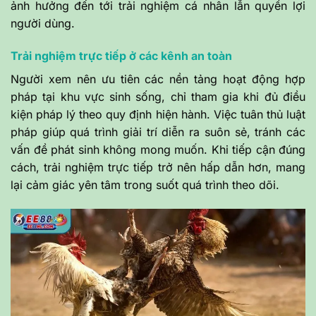
ảnh hưởng đến tới trải nghiệm cá nhân lẫn quyền lợi
người dùng.
Trải nghiệm trực tiếp ở các kênh an toàn
Người xem nên ưu tiên các nền tảng hoạt động hợp
pháp tại khu vực sinh sống, chỉ tham gia khi đủ điều
kiện pháp lý theo quy định hiện hành. Việc tuân thủ luật
pháp giúp quá trình giải trí diễn ra suôn sẻ, tránh các
vấn đề phát sinh không mong muốn. Khi tiếp cận đúng
cách, trải nghiệm trực tiếp trở nên hấp dẫn hơn, mang
lại cảm giác yên tâm trong suốt quá trình theo dõi.