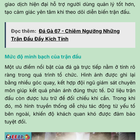
giao dịch hiện đại hỗ trợ người dùng quản lý tốt hơn,
tạo cảm giác yên tâm khi theo dõi diễn biến trận đấu.
Đọc thêm:
Đá Gà 67 - Chiêm Ngưỡng Những
Trận Đấu Đầy Kịch Tính
Mức độ minh bạch của trận đấu
Một ưu điểm nổi bật của đá gà trực tiếp nằm ở tính rõ
ràng trong quá trình tổ chức. Hình ảnh được ghi lại
bằng nhiều góc quay, kết hợp đội ngũ giám sát chuyên
môn giúp kết quả phản ánh đúng thực tế. Dữ liệu trận
đấu còn được lưu trữ để đối chiếu khi cần. Trong khi
đó, mô hình truyền thống dễ chịu tác động từ yếu tố
bên ngoài, khiến độ khách quan khó được đảm bảo
tuyệt đối.