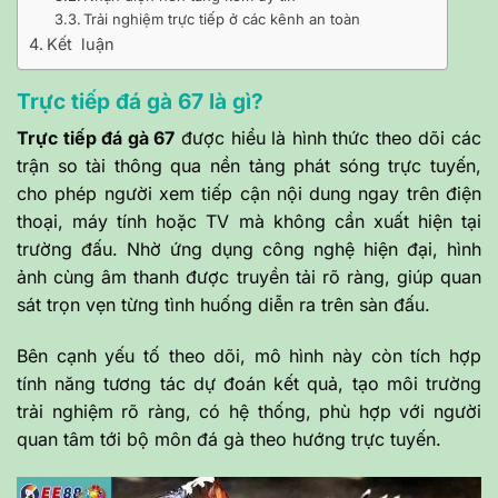
Trải nghiệm trực tiếp ở các kênh an toàn
Kết luận
Trực tiếp đá gà 67 là gì?
Trực tiếp đá gà 67
được hiểu là hình thức theo dõi các
trận so tài thông qua nền tảng phát sóng trực tuyến,
cho phép người xem tiếp cận nội dung ngay trên điện
thoại, máy tính hoặc TV mà không cần xuất hiện tại
trường đấu. Nhờ ứng dụng công nghệ hiện đại, hình
ảnh cùng âm thanh được truyền tải rõ ràng, giúp quan
sát trọn vẹn từng tình huống diễn ra trên sàn đấu.
Bên cạnh yếu tố theo dõi, mô hình này còn tích hợp
tính năng tương tác dự đoán kết quả, tạo môi trường
trải nghiệm rõ ràng, có hệ thống, phù hợp với người
quan tâm tới bộ môn đá gà theo hướng trực tuyến.