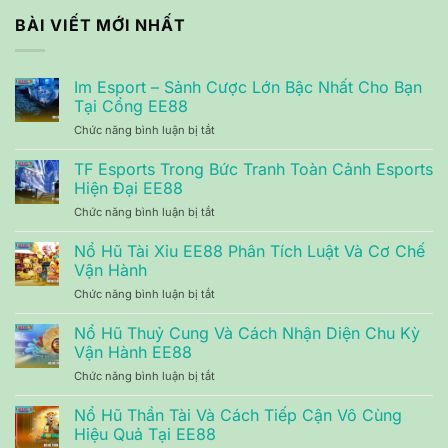
BÀI VIẾT MỚI NHẤT
Im Esport – Sảnh Cược Lớn Bậc Nhất Cho Bạn
Tại Cổng EE88
Chức năng bình luận bị tắt
ở
Im
Esport
TF Esports Trong Bức Tranh Toàn Cảnh Esports
–
Hiện Đại EE88
Sảnh
Chức năng bình luận bị tắt
ở
Cược
TF
Lớn
Esports
Nổ Hũ Tài Xỉu EE88 Phân Tích Luật Và Cơ Chế
Bậc
Trong
Nhất
Vận Hành
Bức
Cho
Chức năng bình luận bị tắt
ở
Tranh
Bạn
Nổ
Toàn
Tại
Hũ
Nổ Hũ Thuỷ Cung Và Cách Nhận Diện Chu Kỳ
Cảnh
Cổng
Tài
Esports
Vận Hành EE88
EE88
Xỉu
Hiện
Chức năng bình luận bị tắt
ở
EE88
Đại
Nổ
Phân
EE88
Hũ
Nổ Hũ Thần Tài Và Cách Tiếp Cận Vô Cùng
Tích
Thuỷ
Luật
Hiệu Quả Tại EE88
Cung
Và