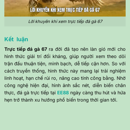
Lời khuyên khi xem trực tiếp đá gà 67
Kết luận
Trực tiếp đá gà 67
ra đời đã tạo nên làn gió mới cho
hình thức giải trí đối kháng, giúp người xem theo dõi
trận đấu thuận tiện, minh bạch, dễ tiếp cận hơn. So với
cách truyền thống, hình thức này mang lại trải nghiệm
linh hoạt, hạn chế rủi ro, nâng cao tính công bằng. Nhờ
công nghệ hiện đại, hình ảnh sắc nét, diễn biến chân
thực, đá gà trực tiếp tại
EE88
ngày càng thu hút và hứa
hẹn trở thành xu hướng phổ biến trong thời gian tới.