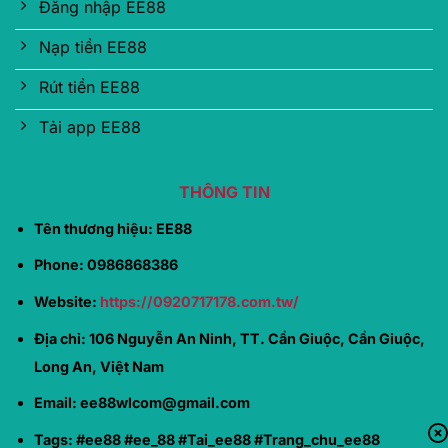
Đăng nhập EE88
Nạp tiền EE88
Rút tiền EE88
Tải app EE88
THÔNG TIN
Tên thương hiệu: EE88
Phone: 0986868386
Website:
https://0920717178.com.tw/
Địa chỉ: 106 Nguyễn An Ninh, TT. Cần Giuộc, Cần Giuộc,
Long An, Việt Nam
Email:
ee88wlcom@gmail.com
Tags: #ee88 #ee_88 #Tai_ee88 #Trang_chu_ee88