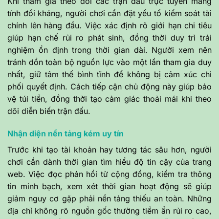
Khi tham gia theo dõi các trận đấu trực tuyến mang
tính đối kháng, người chơi cần đặt yếu tố kiểm soát tài
chính lên hàng đầu. Việc xác định rõ giới hạn chi tiêu
giúp hạn chế rủi ro phát sinh, đồng thời duy trì trải
nghiệm ổn định trong thời gian dài. Người xem nên
tránh dồn toàn bộ nguồn lực vào một lần tham gia duy
nhất, giữ tâm thế bình tĩnh để không bị cảm xúc chi
phối quyết định. Cách tiếp cận chủ động này giúp bảo
vệ túi tiền, đồng thời tạo cảm giác thoải mái khi theo
dõi diễn biến trận đấu.
Nhận diện nền tảng kém uy tín
Trước khi tạo tài khoản hay tương tác sâu hơn, người
chơi cần dành thời gian tìm hiểu độ tin cậy của trang
web. Việc đọc phản hồi từ cộng đồng, kiểm tra thông
tin minh bạch, xem xét thời gian hoạt động sẽ giúp
giảm nguy cơ gặp phải nền tảng thiếu an toàn. Những
địa chỉ không rõ nguồn gốc thường tiềm ẩn rủi ro cao,