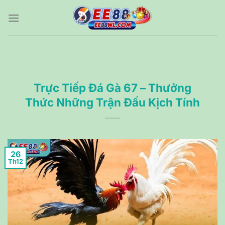
Bỏ
qua
nội
dung
Trực Tiếp Đá Gà 67 – Thưởng
Thức Những Trận Đấu Kịch Tính
26
Th12