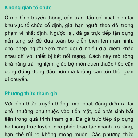
Không gian tổ chức
Ở mô hình truyền thống, các trận đấu chỉ xuất hiện tại
khu vực tổ chức cố định, giới hạn người theo dõi trong
phạm vi nhất định. Ngược lại, đá gà trực tiếp tận dụng
nền tảng số để đưa toàn bộ diễn biến lên màn hình,
cho phép người xem theo dõi ở nhiều địa điểm khác
nhau chỉ với thiết bị kết nối mạng. Cách này mở rộng
khả năng trải nghiệm, giúp bộ môn quen thuộc tiếp cận
cộng đồng đông đảo hơn mà không cần tốn thời gian
di chuyển.
Phương thức tham gia
Với hình thức truyền thống, mọi hoạt động diễn ra tại
chỗ, thường phụ thuộc vào tiền mặt, dễ phát sinh bất
tiện trong quá trình tham gia. Đá gà trực tiếp áp dụng
hệ thống trực tuyến, cho phép thao tác nhanh, rõ ràng,
hạn chế rủi ro không mong muốn. Các phương thức