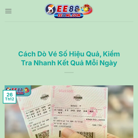
Bỏ
qua
nội
dung
Cách Dò Vé Số Hiệu Quả, Kiểm
Tra Nhanh Kết Quả Mỗi Ngày
26
Th12