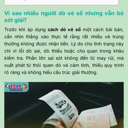
Vì sao nhiều người dò vé số nhưng vẫn bỏ
sót giải?
Trước khi áp dụng
cách dò vé số
một cách bài bản,
cần nhìn thẳng vào thực tế rằng rất nhiều vé trúng
thưởng không được nhận tiền. Lý do cho tình trạng này
chỉ vì lỗi dò sai, dò thiếu hoặc chủ quan trong khâu
kiểm tra. Phần lớn sai sót không đến từ may rủi, mà
xuất phát từ thói quen dò vé cảm tính, thiếu quy trình
rõ ràng và không hiểu cấu trúc giải thưởng.