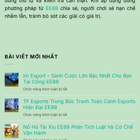
đúng thứ tự và kiểm tra cẩn thận. Khi áp dụng đúng
phương pháp từ
EE88
chia sẻ, người chơi sẽ hạn chế
nhầm lẫn, tránh bỏ sót các giải có giá trị.
BÀI VIẾT MỚI NHẤT
Im Esport – Sảnh Cược Lớn Bậc Nhất Cho Bạn
Tại Cổng EE88
Chức năng bình luận bị tắt
ở
Im
Esport
TF Esports Trong Bức Tranh Toàn Cảnh Esports
–
Hiện Đại EE88
Sảnh
Chức năng bình luận bị tắt
ở
Cược
TF
Lớn
Esports
Nổ Hũ Tài Xỉu EE88 Phân Tích Luật Và Cơ Chế
Bậc
Trong
Nhất
Vận Hành
Bức
Cho