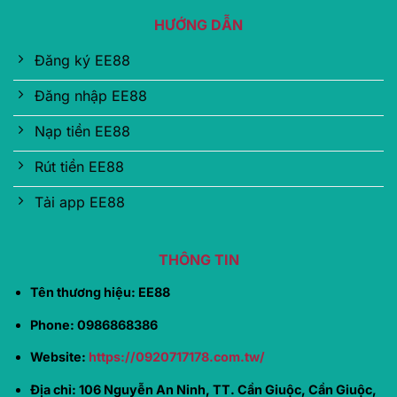
HƯỚNG DẪN
Đăng ký EE88
Đăng nhập EE88
Nạp tiền EE88
Rút tiền EE88
Tải app EE88
THÔNG TIN
Tên thương hiệu: EE88
Phone: 0986868386
Website:
https://0920717178.com.tw/
Địa chỉ: 106 Nguyễn An Ninh, TT. Cần Giuộc, Cần Giuộc,