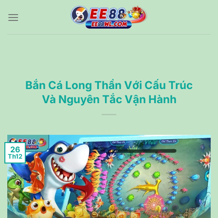
Bỏ
qua
nội
dung
Bắn Cá Long Thần Với Cấu Trúc
Và Nguyên Tắc Vận Hành
26
Th12