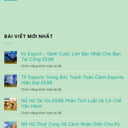
BÀI VIẾT MỚI NHẤT
Im Esport – Sảnh Cược Lớn Bậc Nhất Cho Bạn
Tại Cổng EE88
Chức năng bình luận bị tắt
ở
Im
Esport
TF Esports Trong Bức Tranh Toàn Cảnh Esports
–
Hiện Đại EE88
Sảnh
Chức năng bình luận bị tắt
ở
Cược
TF
Lớn
Esports
Nổ Hũ Tài Xỉu EE88 Phân Tích Luật Và Cơ Chế
Bậc
Trong
Nhất
Vận Hành
Bức
Cho
Chức năng bình luận bị tắt
ở
Tranh
Bạn
Nổ
Toàn
Tại
Hũ
Nổ Hũ Thuỷ Cung Và Cách Nhận Diện Chu Kỳ
Cảnh
Cổng
Tài